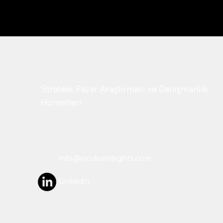
Stratejik Pazar Araştırması ve Danışmanlık
Hizmetleri
info@oculusinsights.com
Linkedin