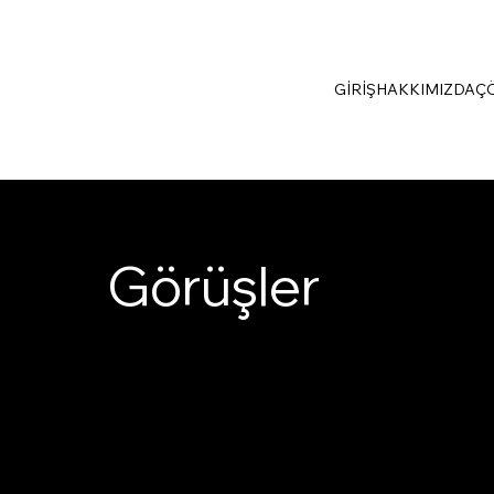
GİRİŞ
HAKKIMIZDA
Ç
ı ve Danışmanlık
Görüşler