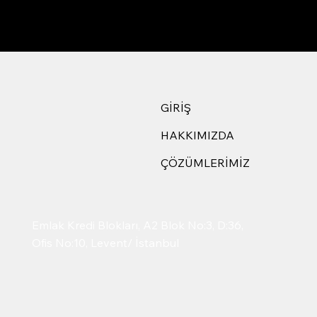
GİRİŞ
HAKKIMIZDA
ÇÖZÜMLERİMİZ
Emlak Kredi Blokları, A2 Blok No:3, D:36,
Ofis No:10, Levent/ İstanbul